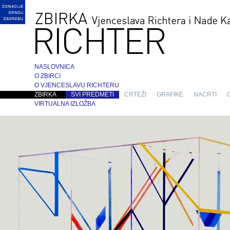
NASLOVNICA
O ZBIRCI
O VJENCESLAVU RICHTERU
ZBIRKA
SVI PREDMETI
CRTEŽI
GRAFIKE
NACRTI
VIRTUALNA IZLOŽBA