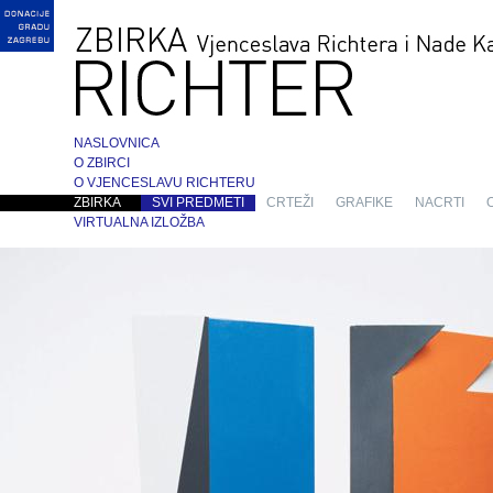
NASLOVNICA
O ZBIRCI
O VJENCESLAVU RICHTERU
ZBIRKA
SVI PREDMETI
CRTEŽI
GRAFIKE
NACRTI
VIRTUALNA IZLOŽBA