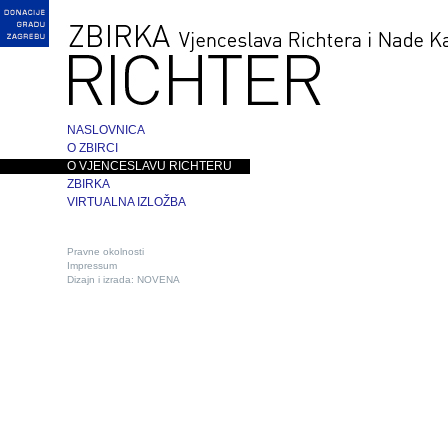
NASLOVNICA
O ZBIRCI
O VJENCESLAVU RICHTERU
ZBIRKA
VIRTUALNA IZLOŽBA
Pravne okolnosti
Impressum
Dizajn i izrada:
NOVENA