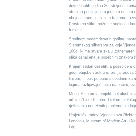
devedesetih godina 20. stoljeća izbris
stranica podijeljena u jednom smjeru u
obojenim samoljepljivim trakama, a sva
Prostorna slika može se sagledati kao
funkcije.
Sredinom sedamdesetih godina, nastavl
Sistemskog slikarstva za koje Vjencesl
100o. Njima stvara skalu „zanemarenih
slika označena je posebnim znakom koj
Krajem sedamdesetih, a posebice u os
geometrijske strukture. Serija radova
linijom, ili pak potpuno slobodnim zam
kojima razlijevajući boju na papiru, ovi
Mnogi Richterovi projekti nažalost nisu
arhivu Zbirke Richter. Tijekom cjelok
rješavanju određenih problematika koj
Umjetnički radovi Vjenceslava Richte
Londonu, Museum of Modern Art u New
i dr.