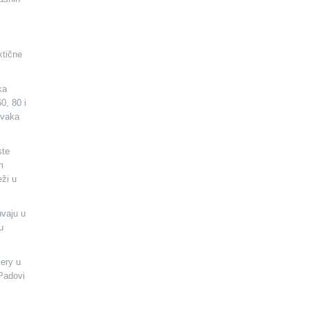
ktične
ka
0, 80 i
Svaka
ste
m
eži u
uvaju u
u
ery u
Padovi