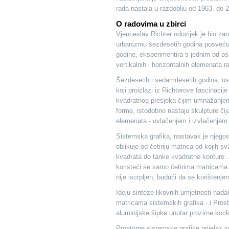
rada nastala u razdoblju od 1963. do 2
O radovima u zbirci
Vjenceslav Richter oduvijek je bio za
urbanizmu šezdesetih godina posvećuje 
godine, eksperimentira s jednim od osn
vertikalnih i horizontalnih elemenata 
Šezdesetih i sedamdesetih godina, us
koji proizlazi iz Richterove fascinaci
kvadratnog presjeka čijim umnažanjem n
forme, istodobno nastaju skulpture či
elemenata - uvlačenjem i izvlačenjem
Sistemska grafika, nastavak je njeg
oblikuje od četiriju matrica od kojih 
kvadrata do tanke kvadratne konture. 
koristeći se samo četirima matricama 
nije iscrpljen, budući da se korištenje
Ideju sinteze likovnih umjetnosti nadal
matricama sistemskih grafika - i Prost
aluminijske šipke unutar prozirne k
Prostorne sistemske grafike prijelaz s