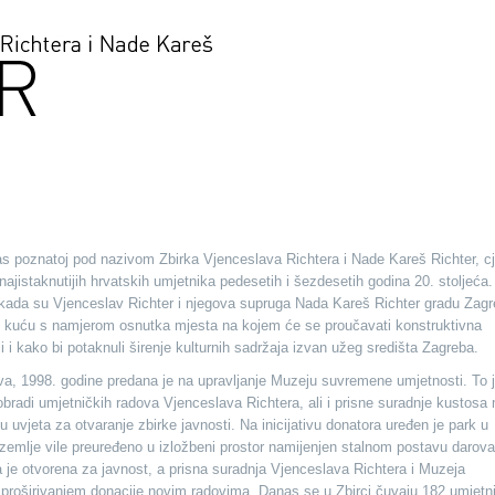
as poznatoj pod nazivom Zbirka Vjenceslava Richtera i Nade Kareš Richter, cj
najistaknutijih hrvatskih umjetnika pedesetih i šezdesetih godina 20. stoljeća.
e kada su Vjenceslav Richter i njegova supruga Nada Kareš Richter gradu Zag
ku kuću s namjerom osnutka mjesta na kojem će se proučavati konstruktivna
li i kako bi potaknuli širenje kulturnih sadržaja izvan užeg središta Zagreba.
va, 1998. godine predana je na upravljanje Muzeju suvremene umjetnosti. To j
obradi umjetničkih radova Vjenceslava Richtera, ali i prisne suradnje kustosa
 uvjeta za otvaranje zbirke javnosti. Na inicijativu donatora uređen je park u
izemlje vile preuređeno u izložbeni prostor namijenjen stalnom postavu darova
a je otvorena za javnost, a prisna suradnja Vjenceslava Richtera i Muzeja
 proširivanjem donacije novim radovima. Danas se u Zbirci čuvaju 182 umjetn