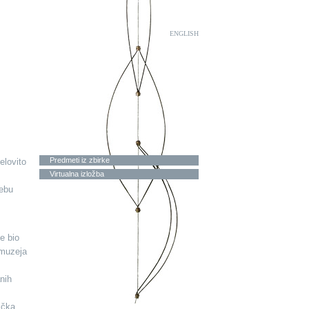
ENGLISH
Predmeti iz zbirke
elovito
Virtualna izložba
rebu
e bio
 muzeja
nih
ička