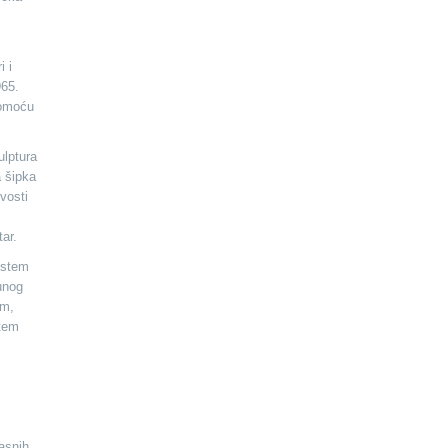
i i
965.
pomoću
ulptura
a šipka
vosti
ar.
istem
punog
om,
stem
kasnih