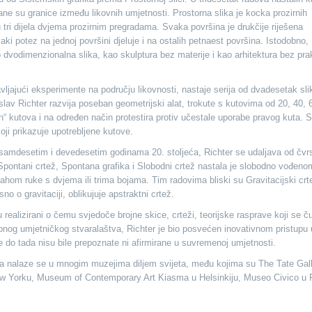
ane su granice između likovnih umjetnosti. Prostorna slika je kocka prozirnih
 tri dijela dvjema prozirnim pregradama. Svaka površina je drukčije riješena
ki potez na jednoj površini djeluje i na ostalih petnaest površina. Istodobno,
 dvodimenzionalna slika, kao skulptura bez materije i kao arhitektura bez pra
jajući eksperimente na području likovnosti, nastaje serija od dvadesetak sli
av Richter razvija poseban geometrijski alat, trokute s kutovima od 20, 40, 6
“ kutova i na određen način protestira protiv učestale uporabe pravog kuta. 
i prikazuje upotrebljene kutove.
amdesetim i devedesetim godinama 20. stoljeća, Richter se udaljava od čvr
 Spontani crtež, Spontana grafika i Slobodni crtež nastala je slobodno vođeno
ahom ruke s dvjema ili trima bojama. Tim radovima bliski su Gravitacijski crt
sno o gravitaciji, oblikujuje apstraktni crtež.
 realizirani o čemu svjedoče brojne skice, crteži, teorijske rasprave koji se č
upnog umjetničkog stvaralaštva, Richter je bio posvećen inovativnom pristupu 
e do tada nisu bile prepoznate ni afirmirane u suvremenoj umjetnosti.
ra nalaze se u mnogim muzejima diljem svijeta, među kojima su The Tate Gall
 Yorku, Museum of Contemporary Art Kiasma u Helsinkiju, Museo Civico u 