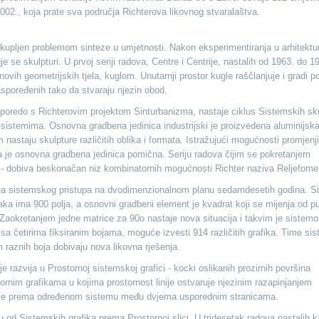
002., koja prate sva područja Richterova likovnog stvaralaštva.
okupljen problemom sinteze u umjetnosti. Nakon eksperimentiranja u arhitektur
se skulpturi. U prvoj seriji radova, Centre i Centrije, nastalih od 1963. do 1
ovih geometrijskih tjela, kuglom. Unutarnji prostor kugle raščlanjuje i gradi 
raspoređenih tako da stvaraju njezin obod.
poredo s Richterovim projektom Sinturbanizma, nastaje ciklus Sistemskih sk
je sistemima. Osnovna gradbena jedinica industrijski je proizvedena aluminijsk
astaju skulpture različitih oblika i formata. Istražujući mogućnosti promjenji
ja je osnovna gradbena jedinica pomična. Seriju radova čijim se pokretanjem
 - dobiva beskonačan niz kombinatornih mogućnosti Richter naziva Reljefomet
ova sistemskog pristupa na dvodimenzionalnom planu sedamdesetih godina. S
svaka ima 900 polja, a osnovni gradbeni element je kvadrat koji se mijenja od 
Zaokretanjem jedne matrice za 90o nastaje nova situacija i takvim je sistem
sa četirima fiksiranim bojama, moguće izvesti 914 različitih grafika. Time si
m raznih boja dobivaju nova likovna rješenja.
je razvija u Prostornoj sistemskoj grafici - kocki oslikanih prozirnih površina
ornim grafikama u kojima prostornost linije ostvaruje njezinim razapinjanjem
ocke prema određenom sistemu među dvjema usporednim stranicama.
u od Sistemskih grafika prema Prostornoj slici. U tridesetak radova nastalih 