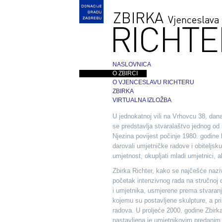
NASLOVNICA
O ZBIRCI
O VJENCESLAVU RICHTERU
ZBIRKA
VIRTUALNA IZLOŽBA
U jednokatnoj vili na Vrhovcu 38, dan
se predstavlja stvaralaštvo jednog od 
Njezina povijest počinje 1980. godin
darovali umjetničke radove i obiteljs
umjetnost, okupljati mladi umjetnici, a
Zbirka Richter, kako se najčešće nazi
početak intenzivnog rada na stručnoj 
i umjetnika, usmjerene prema stvaranju
kojemu su postavljene skulpture, a pr
radova. U proljeće 2000. godine Zbirk
nastavljena je umjetnikovim predanim