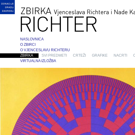
NASLOVNICA
O ZBIRCI
O VJENCESLAVU RICHTERU
ZBIRKA
SVI PREDMETI
CRTEŽI
GRAFIKE
NACRTI
VIRTUALNA IZLOŽBA