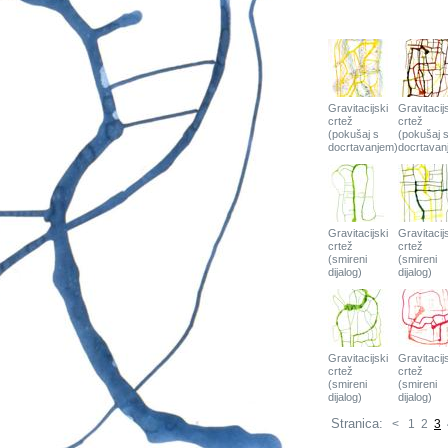
Gravitacijski
Gravitacij
crtež
crtež
(pokušaj s
(pokušaj 
docrtavanjem)
docrtavan
Gravitacijski
Gravitacij
crtež
crtež
(smireni
(smireni
dijalog)
dijalog)
Gravitacijski
Gravitacij
crtež
crtež
(smireni
(smireni
dijalog)
dijalog)
Stranica:
<
1
2
3