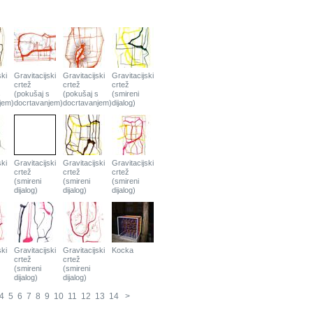
ski
Gravitacijski
Gravitacijski
Gravitacijski
crtež
crtež
crtež
s
(pokušaj s
(pokušaj s
(smireni
jem)
docrtavanjem)
docrtavanjem)
dijalog)
ski
Gravitacijski
Gravitacijski
Gravitacijski
crtež
crtež
crtež
(smireni
(smireni
(smireni
dijalog)
dijalog)
dijalog)
ski
Gravitacijski
Gravitacijski
Kocka
crtež
crtež
(smireni
(smireni
dijalog)
dijalog)
4
5
6
7
8
9
10
11
12
13
14
>