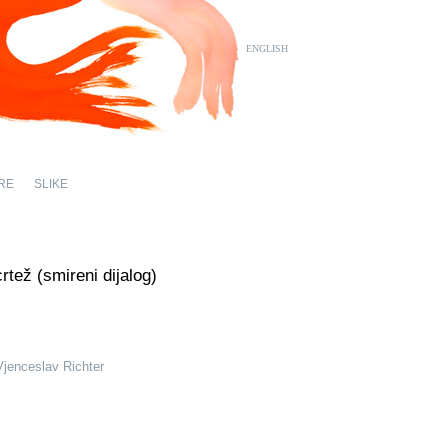
ENGLISH
RE
SLIKE
crtež (smireni dijalog)
Vjenceslav Richter