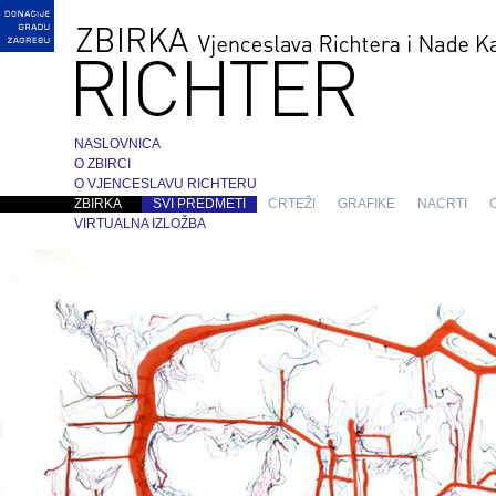
NASLOVNICA
O ZBIRCI
O VJENCESLAVU RICHTERU
ZBIRKA
SVI PREDMETI
CRTEŽI
GRAFIKE
NACRTI
VIRTUALNA IZLOŽBA