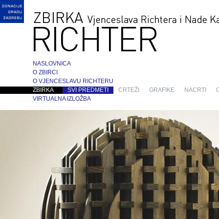
NASLOVNICA
O ZBIRCI
O VJENCESLAVU RICHTERU
ZBIRKA
SVI PREDMETI
CRTEŽI
GRAFIKE
NACRTI
VIRTUALNA IZLOŽBA