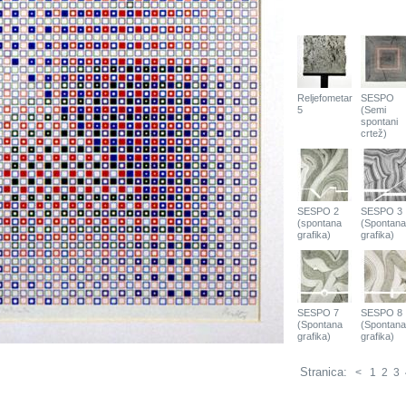
Reljefometar
SESPO
5
(Semi
spontani
crtež)
SESPO 2
SESPO 3
(spontana
(Spontana
grafika)
grafika)
SESPO 7
SESPO 8
(Spontana
(Spontana
grafika)
grafika)
Stranica:
<
1
2
3