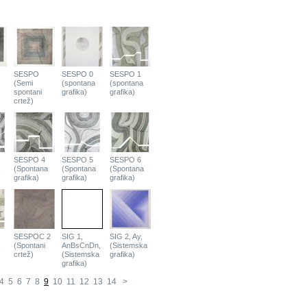
SESPO
SESPO 0
SESPO 1
(Semi
(spontana
(spontana
spontani
grafika)
grafika)
crtež)
SESPO 4
SESPO 5
SESPO 6
(Spontana
(Spontana
(Spontana
grafika)
grafika)
grafika)
SESPOC 2
SIG 1,
SIG 2, Ay,
(Spontani
AnBsCnDn,
(Sistemska
crtež)
(Sistemska
grafika)
grafika)
4
5
6
7
8
9
10
11
12
13
14
>