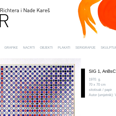
GRAFIKE
NACRTI
OBJEKTI
PLAKATI
SERIGRAFIJE
SKULPTU
SIG 1, AnBsC
1970. g.
70 x 70 cm
sitotisak / papir
Autor (umjetnik): 