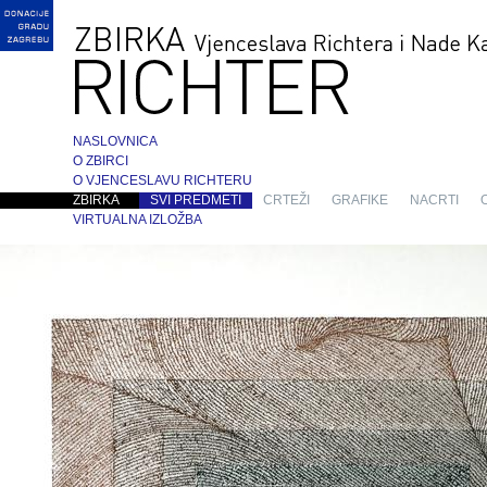
NASLOVNICA
O ZBIRCI
O VJENCESLAVU RICHTERU
ZBIRKA
SVI PREDMETI
CRTEŽI
GRAFIKE
NACRTI
VIRTUALNA IZLOŽBA