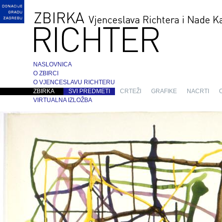
NASLOVNICA
O ZBIRCI
O VJENCESLAVU RICHTERU
ZBIRKA
SVI PREDMETI
CRTEŽI
GRAFIKE
NACRTI
VIRTUALNA IZLOŽBA