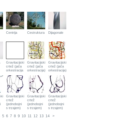
Centrija
Cestruktura
Dijagonale
a
Gravitacijski
Gravitacijski
Gravitacijski
crtež (jača
crtež (jača
crtež (jača
orkestracija
orkestracija)
orkestracija)
ski
Gravitacijski
Gravitacijski
Gravitacijski
crtež
crtež
crtež
i
(jednobojni
(jednobojni
(jednobojni
s trzajem)
s trzajem)
s trzajem)
4
5
6
7
8
9
10
11
12
13
14
>