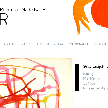
GRAFIKE
NACRTI
OBJEKTI
PLAKATI
SERIGRAFIJE
SKULPTU
Gravitacijski 
1981. g.
70 x 100 cm
tuš / papir
Autor (umjetnik): 