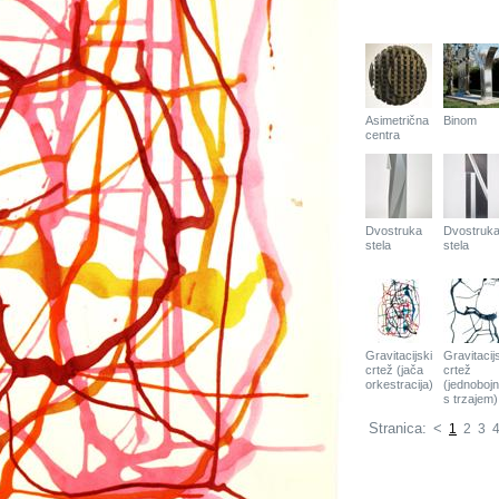
Asimetrična
Binom
centra
Dvostruka
Dvostruk
stela
stela
Gravitacijski
Gravitacij
crtež (jača
crtež
orkestracija)
(jednobojn
s trzajem)
Stranica:
<
1
2
3