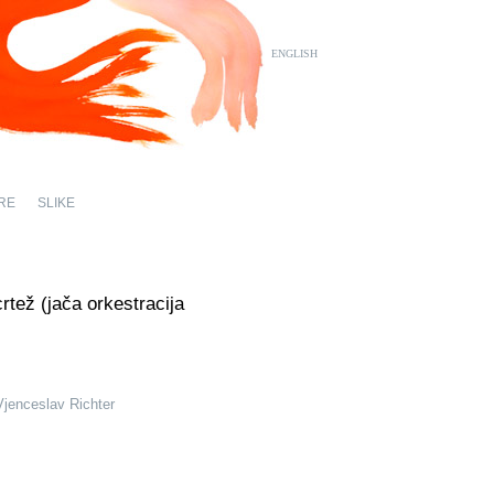
ENGLISH
RE
SLIKE
crtež (jača orkestracija
Vjenceslav Richter