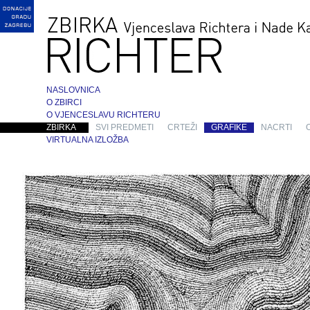
NASLOVNICA
O ZBIRCI
O VJENCESLAVU RICHTERU
ZBIRKA
SVI PREDMETI
CRTEŽI
GRAFIKE
NACRTI
VIRTUALNA IZLOŽBA