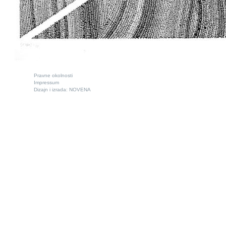
Pravne okolnosti
Impressum
Dizajn i izrada:
NOVENA