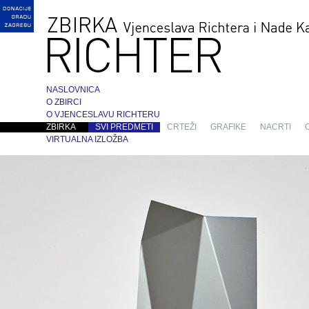
NASLOVNICA
O ZBIRCI
O VJENCESLAVU RICHTERU
ZBIRKA
SVI PREDMETI
CRTEŽI
GRAFIKE
NACRTI
VIRTUALNA IZLOŽBA