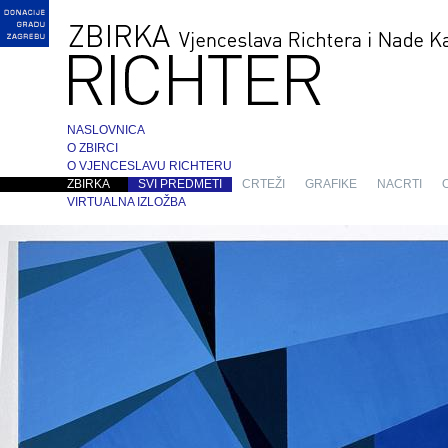
NASLOVNICA
O ZBIRCI
O VJENCESLAVU RICHTERU
ZBIRKA
SVI PREDMETI
CRTEŽI
GRAFIKE
NACRTI
VIRTUALNA IZLOŽBA