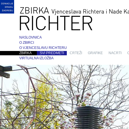
NASLOVNICA
O ZBIRCI
O VJENCESLAVU RICHTERU
ZBIRKA
SVI PREDMETI
CRTEŽI
GRAFIKE
NACRTI
VIRTUALNA IZLOŽBA