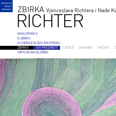
NASLOVNICA
O ZBIRCI
O VJENCESLAVU RICHTERU
ZBIRKA
SVI PREDMETI
CRTEŽI
GRAFIKE
NACRTI
VIRTUALNA IZLOŽBA