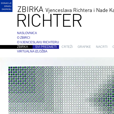
NASLOVNICA
O ZBIRCI
O VJENCESLAVU RICHTERU
ZBIRKA
SVI PREDMETI
CRTEŽI
GRAFIKE
NACRTI
VIRTUALNA IZLOŽBA