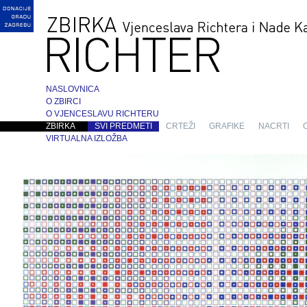
NASLOVNICA
O ZBIRCI
O VJENCESLAVU RICHTERU
ZBIRKA
SVI PREDMETI
CRTEŽI
GRAFIKE
NACRTI
VIRTUALNA IZLOŽBA