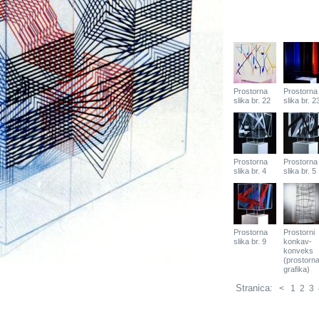
Prostorna
Prostorna
slika br. 22
slika br. 2
Prostorna
Prostorna
slika br. 4
slika br. 5
Prostorna
Prostorni
slika br. 9
konkav-
konveks
(prostorn
grafika)
Stranica:
<
1
2
3