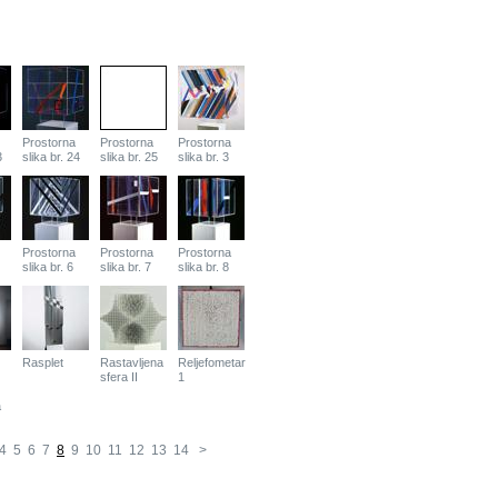
Prostorna
Prostorna
Prostorna
3
slika br. 24
slika br. 25
slika br. 3
Prostorna
Prostorna
Prostorna
slika br. 6
slika br. 7
slika br. 8
Rasplet
Rastavljena
Reljefometar
sfera II
1
a
4
5
6
7
8
9
10
11
12
13
14
>