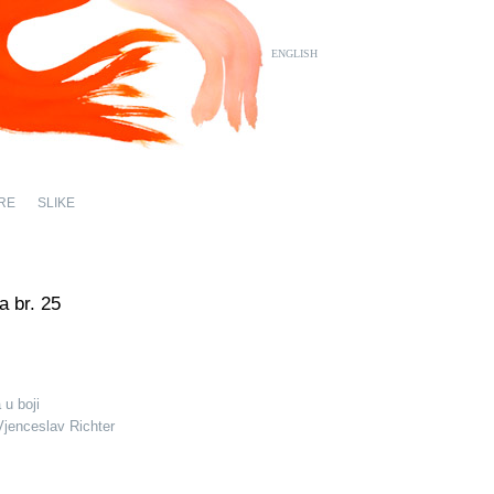
ENGLISH
RE
SLIKE
a br. 25
 u boji
Vjenceslav Richter