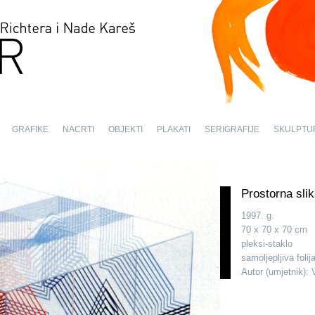
GRAFIKE
NACRTI
OBJEKTI
PLAKATI
SERIGRAFIJE
SKULPTU
Prostorna slik
1997. g.
70 x 70 x 70 cm
pleksi-staklo
samoljepljiva folija
Autor (umjetnik): 