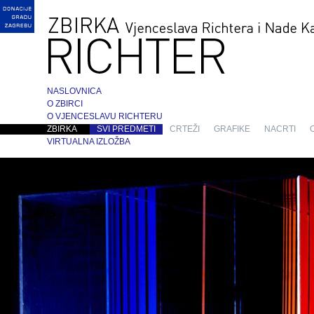
NASLOVNICA
O ZBIRCI
O VJENCESLAVU RICHTERU
ZBIRKA
SVI PREDMETI
CRTEŽI
GRAFIKE
NACRTI
VIRTUALNA IZLOŽBA