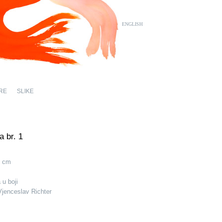
ENGLISH
RE
SLIKE
a br. 1
5 cm
 u boji
Vjenceslav Richter