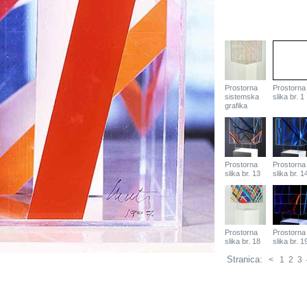
Prostorna
Prostorna
sistemska
slika br. 1
grafika
Prostorna
Prostorna
slika br. 13
slika br. 1
Prostorna
Prostorna
slika br. 18
slika br. 1
Stranica:
<
1
2
3