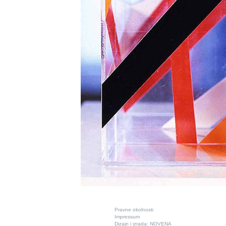
Pravne okolnosti
Impressum
Dizajn i izrada:
NOVENA