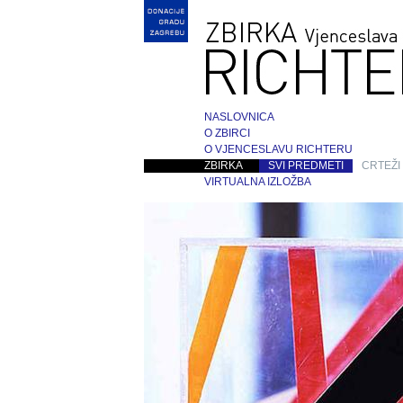
NASLOVNICA
O ZBIRCI
O VJENCESLAVU RICHTERU
ZBIRKA
SVI PREDMETI
CRTEŽI
VIRTUALNA IZLOŽBA