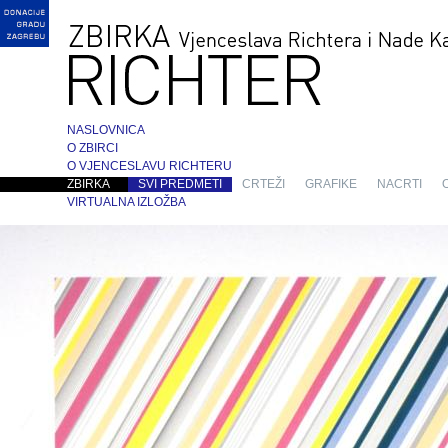
NASLOVNICA
O ZBIRCI
O VJENCESLAVU RICHTERU
ZBIRKA
SVI PREDMETI
CRTEŽI
GRAFIKE
NACRTI
VIRTUALNA IZLOŽBA