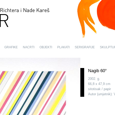
GRAFIKE
NACRTI
OBJEKTI
PLAKATI
SERIGRAFIJE
SKULPTU
Nagib 60°
2002. g.
66,8 x 47,9 cm
sitotisak / papir
Autor (umjetnik): 