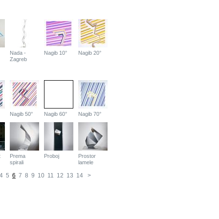
Nada -
Nagib 10°
Nagib 20°
Zagreb
Nagib 50°
Nagib 60°
Nagib 70°
t
Prema
Proboj
Prostor
spirali
lamele
4
5
6
7
8
9
10
11
12
13
14
>