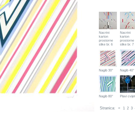
Nacrtni
Nacrtni
karton
karton
prostorne
prostorne
slike br. 6
slike br. 7
Nagib 30°
Nagib 40°
Nagib 80°
Plavi cvije
Stranica:
<
1
2
3