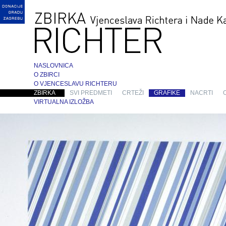
NASLOVNICA
O ZBIRCI
O VJENCESLAVU RICHTERU
ZBIRKA
SVI PREDMETI
CRTEŽI
GRAFIKE
NACRTI
VIRTUALNA IZLOŽBA