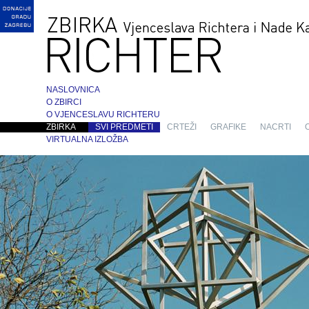
NASLOVNICA
O ZBIRCI
O VJENCESLAVU RICHTERU
ZBIRKA
SVI PREDMETI
CRTEŽI
GRAFIKE
NACRTI
VIRTUALNA IZLOŽBA