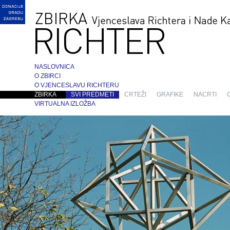
NASLOVNICA
O ZBIRCI
O VJENCESLAVU RICHTERU
ZBIRKA
SVI PREDMETI
CRTEŽI
GRAFIKE
NACRTI
VIRTUALNA IZLOŽBA