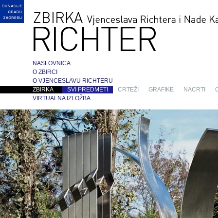
NASLOVNICA
O ZBIRCI
O VJENCESLAVU RICHTERU
ZBIRKA
SVI PREDMETI
CRTEŽI
GRAFIKE
NACRTI
VIRTUALNA IZLOŽBA