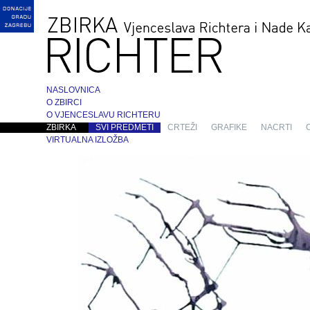
NASLOVNICA
O ZBIRCI
O VJENCESLAVU RICHTERU
ZBIRKA
SVI PREDMETI
CRTEŽI
GRAFIKE
NACRTI
VIRTUALNA IZLOŽBA