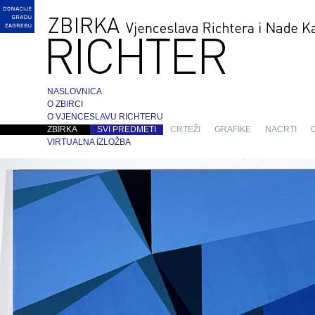
NASLOVNICA
O ZBIRCI
O VJENCESLAVU RICHTERU
ZBIRKA
SVI PREDMETI
CRTEŽI
GRAFIKE
NACRTI
VIRTUALNA IZLOŽBA