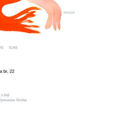
ENGLISH
RE
SLIKE
a br. 22
 u boji
Vjenceslav Richter