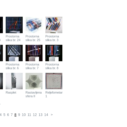
Prostorna
Prostorna
Prostorna
3
slika br. 24
slika br. 25
slika br. 3
Prostorna
Prostorna
Prostorna
slika br. 6
slika br. 7
slika br. 8
Rasplet
Rastavljena
Reljefometar
sfera II
1
a
4
5
6
7
8
9
10
11
12
13
14
>