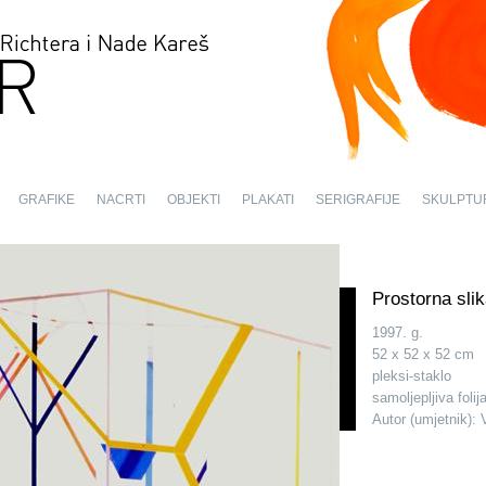
GRAFIKE
NACRTI
OBJEKTI
PLAKATI
SERIGRAFIJE
SKULPTU
Prostorna slik
1997. g.
52 x 52 x 52 cm
pleksi-staklo
samoljepljiva folija
Autor (umjetnik): 