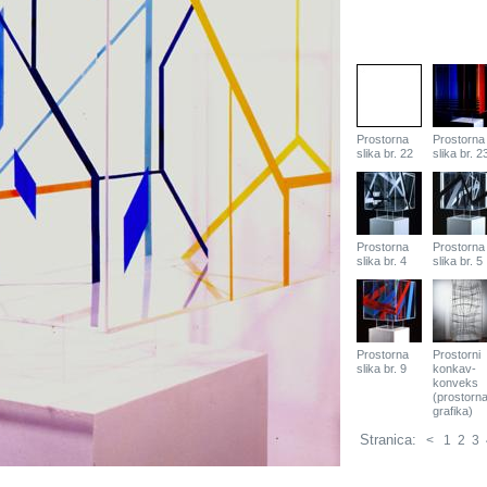
Prostorna
Prostorna
slika br. 22
slika br. 2
Prostorna
Prostorna
slika br. 4
slika br. 5
Prostorna
Prostorni
slika br. 9
konkav-
konveks
(prostorn
grafika)
Stranica:
<
1
2
3