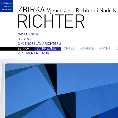
NASLOVNICA
O ZBIRCI
O VJENCESLAVU RICHTERU
ZBIRKA
SVI PREDMETI
CRTEŽI
GRAFIKE
NACRTI
VIRTUALNA IZLOŽBA