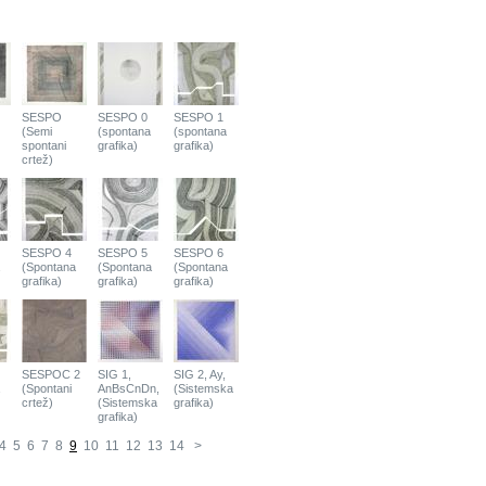
SESPO
SESPO 0
SESPO 1
(Semi
(spontana
(spontana
spontani
grafika)
grafika)
crtež)
SESPO 4
SESPO 5
SESPO 6
(Spontana
(Spontana
(Spontana
grafika)
grafika)
grafika)
SESPOC 2
SIG 1,
SIG 2, Ay,
(Spontani
AnBsCnDn,
(Sistemska
crtež)
(Sistemska
grafika)
grafika)
4
5
6
7
8
9
10
11
12
13
14
>