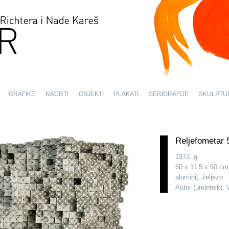
GRAFIKE
NACRTI
OBJEKTI
PLAKATI
SERIGRAFIJE
SKULPTU
Reljefometar 
1973. g.
60 x 11,5 x 60 cm
aluminij, željezo
Autor (umjetnik): 