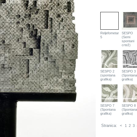
Reljefometar
SESPO
5
(Semi
spontani
crtež)
SESPO 2
SESPO 3
(spontana
(Spontana
grafika)
grafika)
SESPO 7
SESPO 8
(Spontana
(Spontana
grafika)
grafika)
Stranica:
<
1
2
3