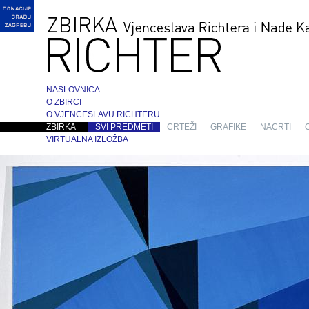
NASLOVNICA
O ZBIRCI
O VJENCESLAVU RICHTERU
ZBIRKA
SVI PREDMETI
CRTEŽI
GRAFIKE
NACRTI
VIRTUALNA IZLOŽBA