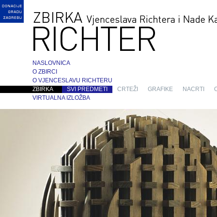
NASLOVNICA
O ZBIRCI
O VJENCESLAVU RICHTERU
ZBIRKA
SVI PREDMETI
CRTEŽI
GRAFIKE
NACRTI
VIRTUALNA IZLOŽBA