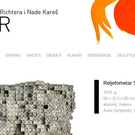
GRAFIKE
NACRTI
OBJEKTI
PLAKATI
SERIGRAFIJE
SKULPTU
Reljefometar 
1973. g.
60 x 11,5 x 60 cm
aluminij, željezo
Autor (umjetnik): 