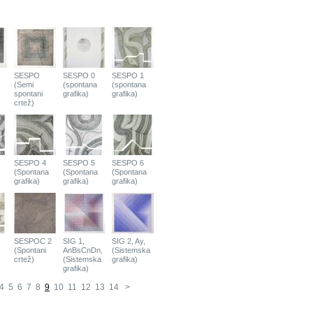
SESPO
SESPO 0
SESPO 1
(Semi
(spontana
(spontana
spontani
grafika)
grafika)
crtež)
SESPO 4
SESPO 5
SESPO 6
(Spontana
(Spontana
(Spontana
grafika)
grafika)
grafika)
SESPOC 2
SIG 1,
SIG 2, Ay,
(Spontani
AnBsCnDn,
(Sistemska
crtež)
(Sistemska
grafika)
grafika)
4
5
6
7
8
9
10
11
12
13
14
>