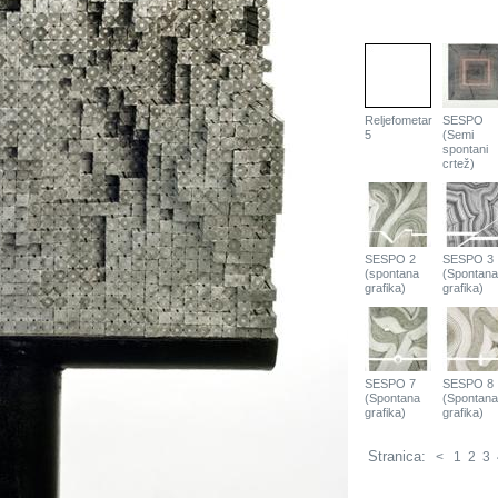
Reljefometar
SESPO
5
(Semi
spontani
crtež)
SESPO 2
SESPO 3
(spontana
(Spontana
grafika)
grafika)
SESPO 7
SESPO 8
(Spontana
(Spontana
grafika)
grafika)
Stranica:
<
1
2
3