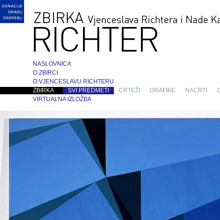
NASLOVNICA
O ZBIRCI
O VJENCESLAVU RICHTERU
ZBIRKA
SVI PREDMETI
CRTEŽI
GRAFIKE
NACRTI
VIRTUALNA IZLOŽBA