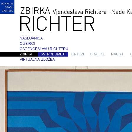
NASLOVNICA
O ZBIRCI
O VJENCESLAVU RICHTERU
ZBIRKA
SVI PREDMETI
CRTEŽI
GRAFIKE
NACRTI
VIRTUALNA IZLOŽBA