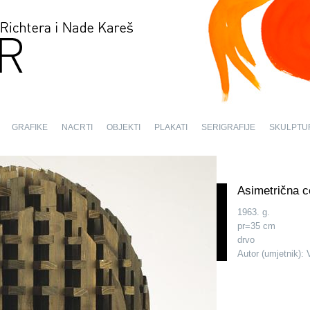
GRAFIKE
NACRTI
OBJEKTI
PLAKATI
SERIGRAFIJE
SKULPTU
Asimetrična c
1963. g.
pr=35 cm
drvo
Autor (umjetnik): 