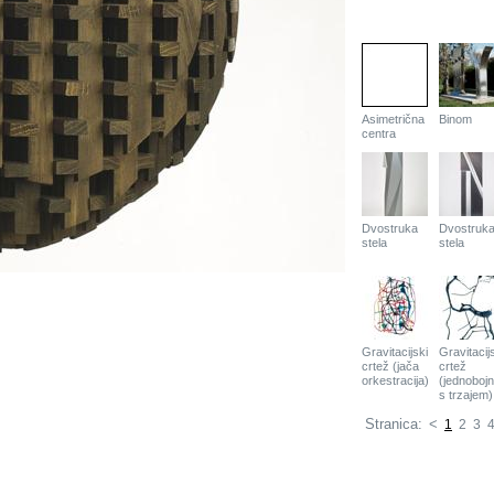
Asimetrična
Binom
centra
Dvostruka
Dvostruk
stela
stela
Gravitacijski
Gravitacij
crtež (jača
crtež
orkestracija)
(jednobojn
s trzajem)
Stranica:
<
1
2
3