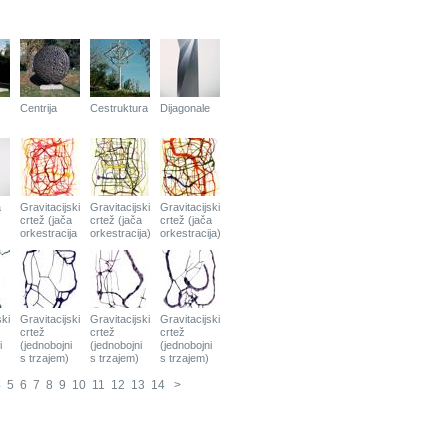
Centrija
Cestruktura
Dijagonale
a
Gravitacijski
Gravitacijski
Gravitacijski
crtež (jača
crtež (jača
crtež (jača
orkestracija
orkestracija)
orkestracija)
ski
Gravitacijski
Gravitacijski
Gravitacijski
crtež
crtež
crtež
i
(jednobojni
(jednobojni
(jednobojni
s trzajem)
s trzajem)
s trzajem)
4
5
6
7
8
9
10
11
12
13
14
>